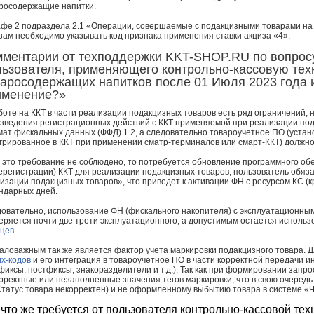
росодержащие напитки.
афе 2 подраздела 2.1 «Операции, совершаемые с подакцизными товарами на
зам необходимо указывать код признака применения ставки акциза «4».
ментарии от техподдержки KKT-SHOP.RU по вопросу:
льзователя, применяющего контрольно-кассовую тех
харосодержащих напитков после 01 Июля 2023 года
именение?»
боте на ККТ в части реализации подакцизных товаров есть ряд ограничений, 
зведения регистрационных действий с ККТ применяемой при реализации под
ат фискальных данных (ФФД) 1.2, а следовательно товароучетное ПО (устан
грированное в ККТ при применении сматр-терминалов или смарт-ККТ) должн
 это требование не соблюдено, то потребуется обновление программного обе
ерегистрации) ККТ для реализации подакцизных товаров, пользователь обяз
изации подакцизных товаров», что приведет к активации ФН с ресурсом КС (
ндарных дней.
овательно, использование ФН (фискального накопителя) с эксплуатационным
теряется почти две трети эксплуатационного, а допустимым остается исполь
цев
.
аловажным так же является фактор учета маркировки подакцизного товара. 
х-кодов
и его интеграция в товароучетное ПО в части корректной передачи 
фиксы, постфиксы, знакоразделители и т.д.). Так как при формировании запро
рректные или незаполненные значения тегов маркировки, что в свою очередь
Статус товара некорректен) и не оформленному выбытию товара в системе «Ч
 что же требуется от пользователя контрольно-кассовой тех