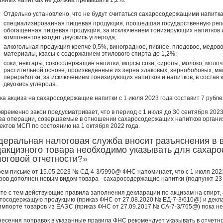
анных напитках не должна превышать 1,2%.
Отдельно установлено, что не будут считаться сахаросодержащими напитк
специализированная пищевая продукция, прошедшая государственную реги
обогащенная пищевая продукция, за исключением тонизирующих напитков и 
компонентов входит двуокись углерода;
алкогольная продукция крепче 0,5%, виноградное, пивное, плодовое, медов
материалы, квасы с содержанием этилового спирта до 1,2%;
соки, нектары, сокосодержащие напитки, морсы соки, сиропы, молоко, молоч
растительной основе, произведенные из зерна злаковых, зернобобовых, масл
переработки, за исключением тонизирующих напитков и напитков, в состав 
двуокись углерода.
ка акциза на сахаросодержащие напитки с 1 июля 2023 года составит 7 рублей
временно закон предусматривает, что в период с 1 июля до 30 сентября 202
за операции, совершаемые в отношении сахаросодержащих напитков органи
ектов МСП по состоянию на 1 октября 2022 года.
еральная налоговая служба вносит разъяснения в в
дакцизного товара необходимо указывать для сахар
оговой отчетности?»
оем письме от 15.05.2023 № СД-4-3/5990@ ФНС напоминает, что с 1 июля 202
ров дополнен новым видом товара - сахаросодержащие напитки (подпункт 23 п
те с тем действующие правила заполнения декларации по акцизам на спирт,
тосодержащую продукцию (приказ ФНС от 27.08.2020 № ЕД-7-3/610@) и декл
импорте товаров из ЕАЭС (приказ ФНС от 27.09.2017 № СА-7-3/765@) пока н
несения поправок в указанные правила ФНС рекомендует указывать в отчетно