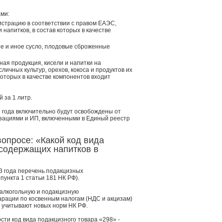
ами:
страцию в соответствии с правом ЕАЭС,
напитков, в состав которых в качестве
ое и иное сусло, плодовые сброженные
ная продукция, кисели и напитки на
ичных культур, орехов, кокоса и продуктов их
которых в качестве компонентов входит
 за 1 литр.
3 года включительно будут освобождены от
зациями и ИП, включенными в Единый реестр
опросе: «Какой код вида
осодержащих напитков в
3 года перечень подакцизных
ункта 1 статьи 181 НК РФ).
 алкогольную и подакцизную
арации по косвенным налогам (НДС и акцизам)
е учитывают новых норм НК РФ.
сти код вида подакцизного товара «298» -