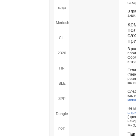
саха
В гр
акци
Ком
по
са
пр
В ра
прои
форм
инте
Если
(пер
реал
кале
След
как 
меся
Не м
штри
(пре
неко
М- (
Так