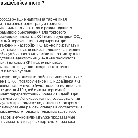
м вышеописанного ?
росодержащие напитки (а так же иная
, настройке, регистрации торгового
очтениям пользователя и рекомендациям
граммного обеспечения для торгового
т взаимодействовать с ККТ использующими ФФД
олный перечень тегов маркировки про
тановки и настройки ПО, можно приступать к
ых товаров нужно при заполнении заявления
й службы) поставить флаги напротив пунктов
едствами идентификации» и «Используется
ции) на самой ККТ нужно при вводе
и станет создание товарных карточек в
ым и маркируемым.
ализует подакцизные, забот не многим меньше.
нее ПО ККТ, товароучетное ПО и драйвера ККТ
ующим этапом нужно будет перерегистрировать
не достиг 410 дней с даты первичной
омент перерегистрации более 410 дней. При
ив пунктов «Используется при осуществлении
ьзуется при продаже подакцизных товаров»
граммирование работы сканера в соответствии
маркируемого товара в товарных карточках.
товаров и нужно включить уже продаваемые
шь указать в товарных карточках признаки