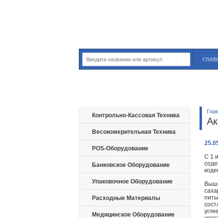
ГЛАВ
Гла
Контрольно-Кассовая Техника
Ак
Весоизмерительная Техника
25.0
POS-Оборудование
С 1 
соде
Банковское Оборудование
коде
Упаковочное Оборудование
Выше
саха
пить
Расходные Материалы
сост
угле
Медицинское Оборудование