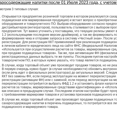
аросодержащие напитки после 01 Июля 2023 года, с учето
мотрим 3 типовых случая:
Открывается предприятие розничной торговли в котором реализуются саха
подакцизная или маркированная продукция) и встает вопрос о приобретении
оборудования и товароучетного ПО. Выбрав оборудование согласно предп
дистрибьютеров (интеграторов), пользователь сталкивается с выбором про
предприятия. Тут важно уточнить у поставщика, что текущие релизы умею
1.2 (использующими последние версии драйверов), а так же формировать п
формировании чека и отправке запроса в систему «Честный знак». После ус
регистрации. Для регистрации ККТ применяемой при реализации подакцизн
в личном кабинете юридического лица на сайте ФНС (Федеральной Налогово
«Используется при осуществлении расчетов за товары, маркированные ср
при продаже подакцизных товаров». Так же, при активизации ФН (фискализа
регистрационных данных выбрать те же пункты. Последним пуктом настройк
товароучетном ПО, в которых нужно указать, что товар является подакцизн
В случае, когда торговый объект уже производит продажи товаров, но не ре
В первую очередь нужно будет (в случае необходимости) обновить внутрен
(если речь идет о фискальных регистраторах) до актуальных версий. След
ККТ без замены ФН, если период эксплуатации на момент перерегистрации 
регистрации (активации ФН) или с заменой, если период эксплуатации на м
перерегистрации потребуется выбрать ФФД 1.2 и установить флаги напрот
расчетов за товары, маркированные средствами идентификации» и «Испол
как описано в предыдущем случае. Последним этапом настройки будет про
с требованиями маркировки товаров и установка признаков подакцизного и 
В случае же, когда торговый объект уже производит продажи подакцизных 
сахаросодержащие напитки в перечень подакцизных, то потребуется все ли
подакцизного и маркируемого товара.