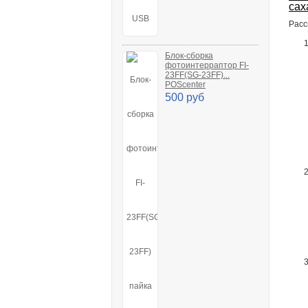
сах
Расс
Блок-сборка
фотоинтерраптор FI-
23FF(SG-23FF)...
POScenter
500 руб