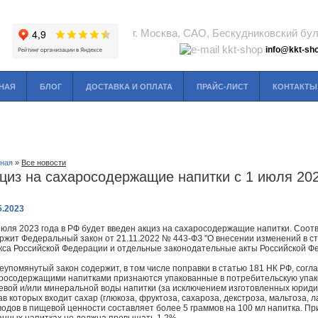
г. Москва, САО, Бескудниковский буль
info@kkt-sho
НАЯ
БЛОГ
ДОСТАВКА И ОПЛАТА
ПРАЙС-ЛИСТ
КОНТАКТЫ
вная
»
Все новости
циз на сахаросодержащие напитки с 1 июля 202
5.2023
июля 2023 года в РФ будет введен акциз на сахаросодержащие напитки. Соот
ржит Федеральный закон от 21.11.2022 № 443-ФЗ "О внесении изменений в ст
кса Российской Федерации и отдельные законодательные акты Российской Ф
упомянутый закон содержит, в том числе поправки в статью 181 НК РФ, сог
росодержащими напитками признаются упакованные в потребительскую упако
евой и/или минеральной воды напитки (за исключением изготовленных юриди
ав которых входит сахар (глюкоза, фруктоза, сахароза, декстроза, мальтоза, л
водов в пищевой ценности составляет более 5 граммов на 100 мл напитка. Пр