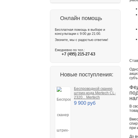
указ
Онлайн помощь
Бесплатная помощь в выборе и
консультации с 9:00 до 21:00.
Звоните, мы с радостью ответим!
Ежедневно по тел.:
+7 (495) 215-27-63
Став
Одно
Новые поступления:
акци
субъ
Фед
Беспроводной сканер
по
штрих-кода Mertech CL-
2320... Mertech
нал
9 900 руб
В св
това
Вмес
спир
при 
До в