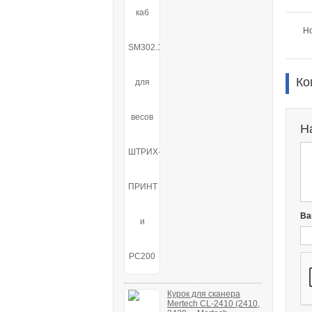
Но
Ко
Н
Ва
Курок для сканера
Mertech CL-2410 (2410,