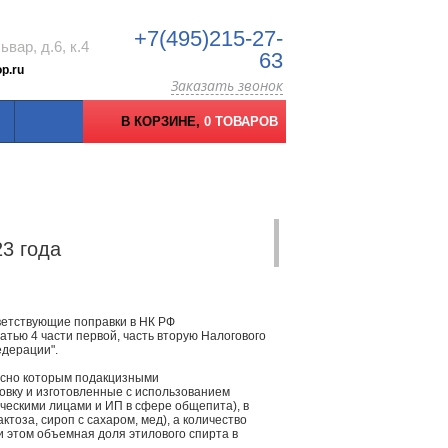
+7(495)215-27-
вар, д.6, к.4
63
p.ru
Заказать звонок
В КОРЗИНЕ,
0 ТОВАРОВ
3 года
ветствующие поправки в НК РФ
атью 4 части первой, часть вторую Налогового
едерации".
ласно которым подакцизными
вку и изготовленные с использованием
ческими лицами и ИП в сфере общепита), в
актоза, сироп с сахаром, мед), а количество
и этом объемная доля этилового спирта в