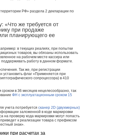
 территории РФ» раздела 2 декларации по
 «Что же требуется от
нику при продаже
 или планирующего ее
например: в текущих реалиях, при попытки
акцизных товаров, вы обязаны использовать
овленное на рабочем месте кассира или
о поддерживать работу в данном формате.
спечения. Так же, при регистрации
ан установить флаг «Применяется при
криптографического сопроцессора) в 410
 сроком в 36 месяцев нецелесообразно, так
зование
ФН с эксплуатационным сроком 15
Для учета потребуется
сканер 2D (двухмерных)
информации заложенной в коде маркировки
са на проверку кода маркировки могут попасть
 приведет к реализации товара с префиксом
естный знак».
ники при расчетах за