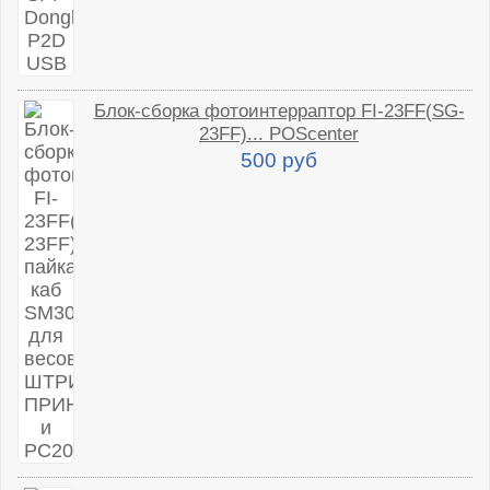
Блок-сборка фотоинтерраптор FI-23FF(SG-
23FF)... POScenter
500 руб