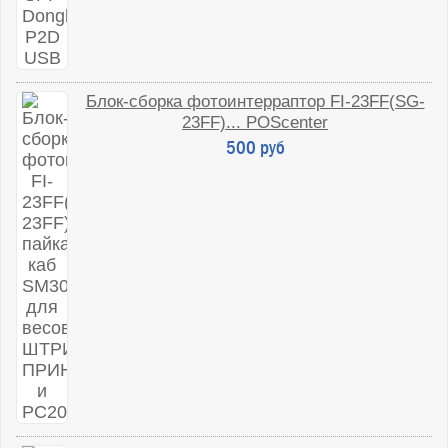
Блок-сборка фотоинтерраптор FI-23FF(SG-
23FF)... POScenter
500 руб