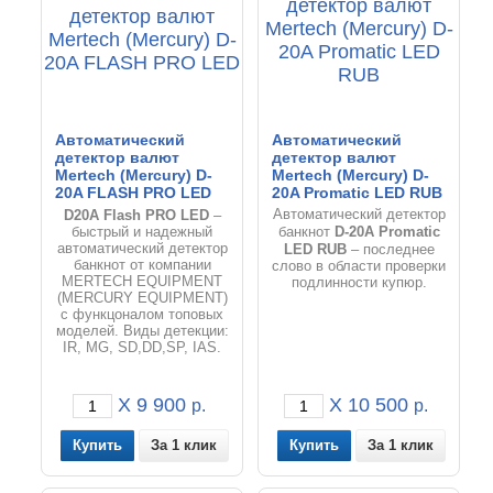
Автоматический
Автоматический
детектор валют
детектор валют
Mertech (Mercury) D-
Mertech (Mercury) D-
20A FLASH PRO LED
20A Promatic LED RUB
D20A Flash PRO
LED
Автоматический детектор
–
D-20A Promatic
быстрый и надежный
банкнот
автоматический детектор
LED RUB
– последнее
банкнот от компании
слово в области проверки
MERTECH EQUIPMENT
подлинности купюр.
(MERCURY EQUIPMENT)
с функцоналом топовых
моделей. Виды детекции:
IR, MG, SD,DD,SP, IAS.
X 9 900
X 10 500
р.
р.
За 1 клик
За 1 клик