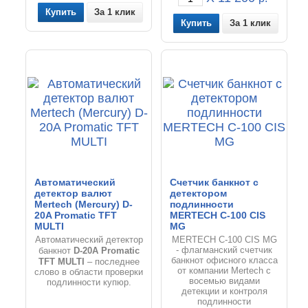
За 1 клик
За 1 клик
Автоматический
Счетчик банкнот с
детектор валют
детектором
Mertech (Mercury) D-
подлинности
20A Promatic TFT
MERTECH C-100 CIS
MULTI
MG
Автоматический детектор
MERTECH C-100 CIS MG
D-20A Promatic
- флагманский счетчик
банкнот
банкнот офисного класса
TFT MULTI
– последнее
от компании Mertech с
слово в области проверки
восемью видами
подлинности купюр.
детекции и контроля
подлинности