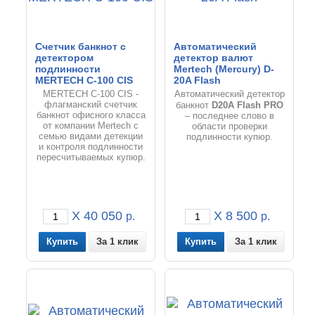
Счетчик банкнот с
Автоматический
детектором
детектор валют
подлинности
Mertech (Mercury) D-
MERTECH C-100 CIS
20A Flash
MERTECH C-100 CIS -
Автоматический детектор
флагманский счетчик
D20A Flash PRO
банкнот
банкнот офисного класса
– последнее слово в
от компании Mertech с
области проверки
семью видами детекции
подлинности купюр.
и контроля подлинности
пересчитываемых купюр.
X 40 050
X 8 500
р.
р.
За 1 клик
За 1 клик