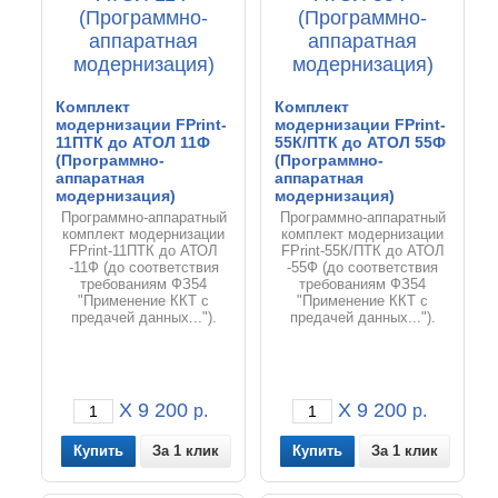
Комплект
Комплект
модернизации FPrint-
модернизации FPrint-
11ПТК до АТОЛ 11Ф
55К/ПТК до АТОЛ 55Ф
(Программно-
(Программно-
аппаратная
аппаратная
модернизация)
модернизация)
Программно-аппаратный
Программно-аппаратный
комплект модернизации
комплект модернизации
FPrint-11ПТК до АТОЛ
FPrint-55К/ПТК до АТОЛ
-11Ф (до соответствия
-55Ф (до соответствия
требованиям ФЗ54
требованиям ФЗ54
"Применение ККТ с
"Применение ККТ с
предачей данных...").
предачей данных...").
X 9 200
X 9 200
р.
р.
За 1 клик
За 1 клик