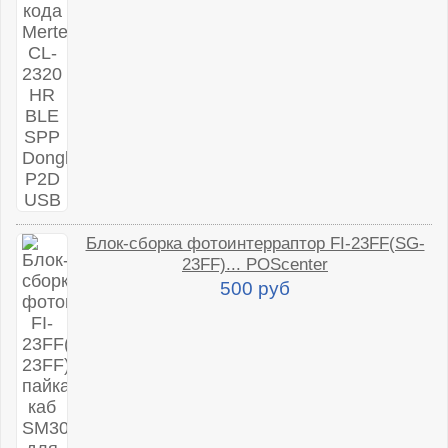
Блок-сборка фотоинтерраптор FI-23FF(SG-
23FF)... POScenter
500 руб