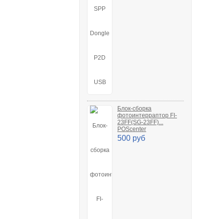
Блок-сборка
фотоинтерраптор FI-
23FF(SG-23FF)...
POScenter
500 руб