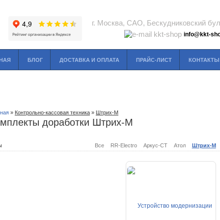
г. Москва, САО, Бескудниковский буль
info@kkt-sho
НАЯ
БЛОГ
ДОСТАВКА И ОПЛАТА
ПРАЙС-ЛИСТ
КОНТАКТЫ
вная
»
Контрольно-кассовая техника
»
Штрих-М
мплекты доработки Штрих-М
ы
Все
RR-Electro
Аркус-СТ
Атол
Штрих-М