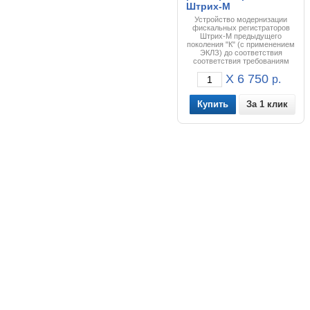
Штрих-М
Устройство модернизации
фискальных регистраторов
Штрих-М предыдущего
поколения "К" (с применением
ЭКЛЗ) до соответствия
соответствия требованиям
ФЗ-54 и применения
X 6 750
фискального накопителя.
р.
За 1 клик