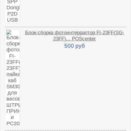
Блок-сборка фотоинтерраптор FI-23FF(SG-
23FF)... POScenter
500 руб