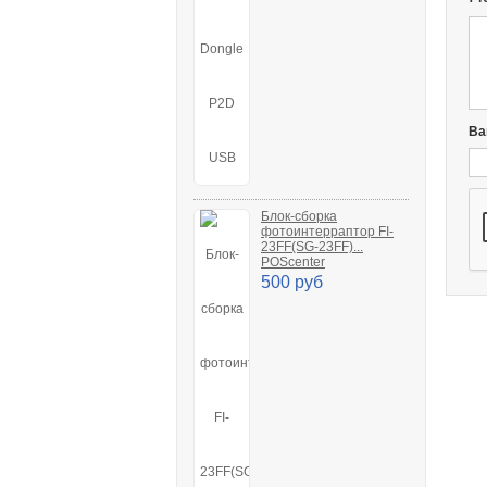
Ва
Блок-сборка
фотоинтерраптор FI-
23FF(SG-23FF)...
POScenter
500 руб