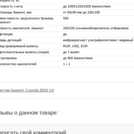
мощность, Вт:
Скорость счета:
до 1000/1200/1500 банкнот/мин
Размеры банкнот, мм:
от 60х90 мм до 100х185
Вместимость загрузочного бункера,
500
банкнот:
Емкость накопителя, банкнот:
200/100 (основной/накопитель отбраковки)
Детекции:
да
Виды детекций:
инфракрасная / ультрафиолетовая / видимый о
Вид проверяемой валюты:
RUR, USD, EUR
Дополнительные валюты (опция):
до 7 валют
Сортировка:
до 800 банкнот/мин
Количество накопителей:
1 + 1
етчик банкнот Cassida 8000 UV
зывы о данном товаре:
аписать свой комментарий