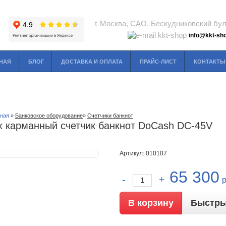
г. Москва, САО, Бескудниковский буль
info@kkt-sho
НАЯ
БЛОГ
ДОСТАВКА И ОПЛАТА
ПРАЙС-ЛИСТ
КОНТАКТЫ
вная
»
Банковское оборудование
»
Счетчики банкнот
х карманный счетчик банкнот DoCash DC-45V
Артикул: 010107
65 300
Быстры