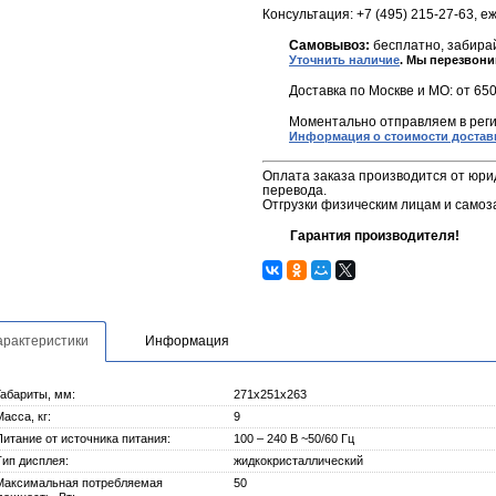
Консультация: +7 (495) 215-27-63, е
Самовывоз:
бесплатно, забирай
Уточнить наличие
. Мы перезвони
Доставка по Москве и МО: от 650
Моментально отправляем в реги
Информация о стоимости достав
Оплата заказа производится от юри
перевода.
Отгрузки физическим лицам и самоз
Гарантия производителя!
арактеристики
Информация
Габариты, мм:
271х251х263
Масса, кг:
9
Питание от источника питания:
100 – 240 В ~50/60 Гц
Тип дисплея:
жидкокристаллический
Максимальная потребляемая
50