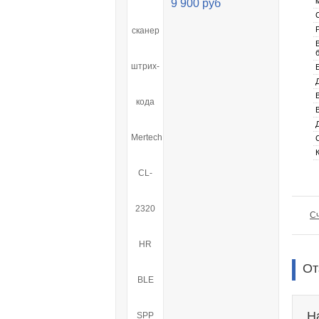
9 900 руб
Сч
От
Н