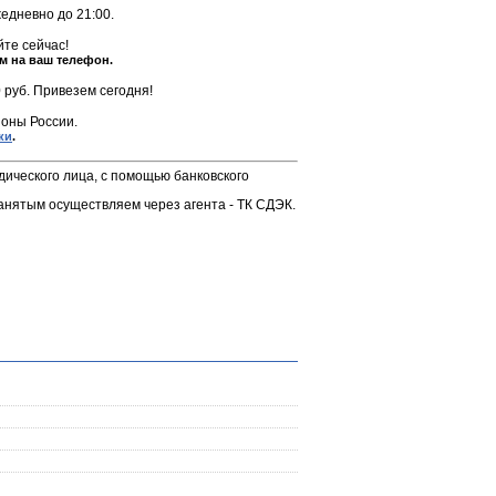
жедневно до 21:00.
те сейчас!
м на ваш телефон.
 руб. Привезем сегодня!
оны России.
ки
.
дического лица, с помощью банковского
анятым осуществляем через агента - ТК СДЭК.