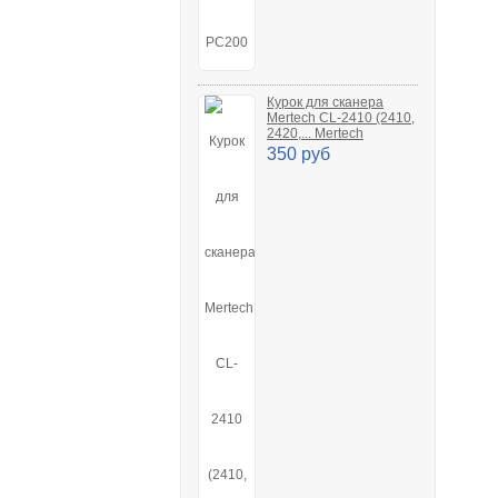
Курок для сканера
Mertech CL-2410 (2410,
2420,... Mertech
350 руб