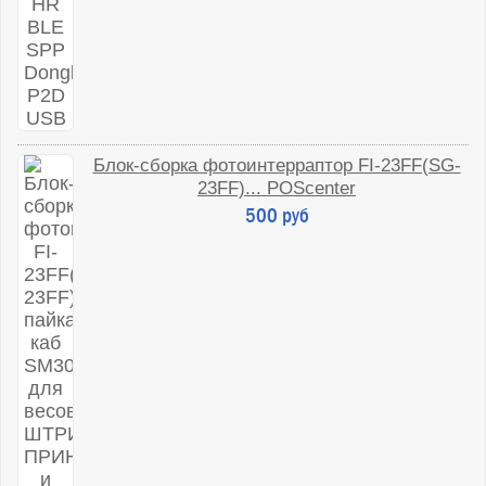
Блок-сборка фотоинтерраптор FI-23FF(SG-
23FF)... POScenter
500 руб