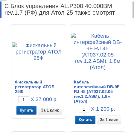
С Блок управления AL.P300.40.000BM
rev.1.7 (РФ) для Атол 25 также смотрят
Фискальный
Кабель
регистратор АТОЛ
интерфейсный DB-9F
25Ф
RJ-45 (АТ037.02.05
rev.1.2.ASM), 1.8м
X 37 000
р.
(Атол)
X 1 200
р.
За 1 клик
За 1 клик