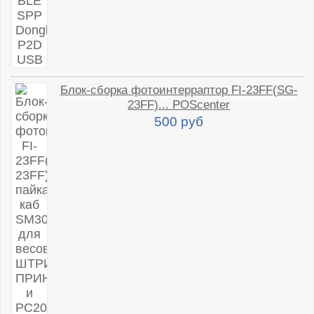
Блок-сборка фотоинтерраптор FI-23FF(SG-
23FF)... POScenter
500 руб