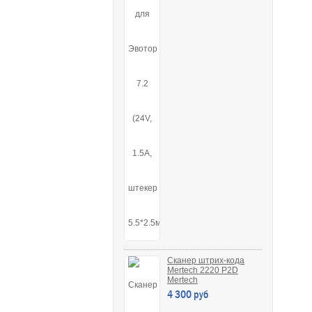
Сканер штрих-кода
Mertech 2220 P2D
Mertech
4 300 руб