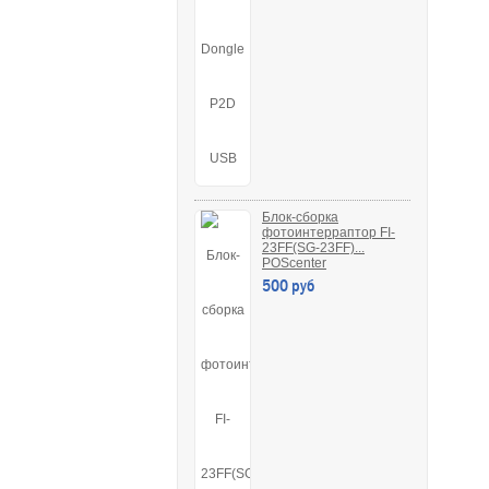
Блок-сборка
фотоинтерраптор FI-
23FF(SG-23FF)...
POScenter
500 руб