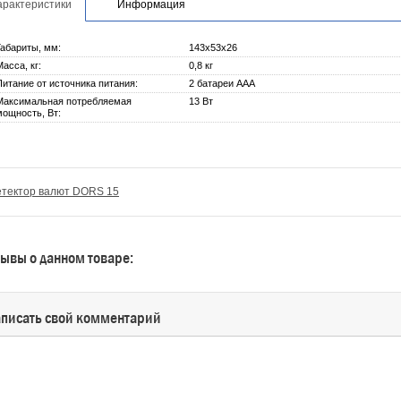
арактеристики
Информация
Габариты, мм:
143x53x26
Масса, кг:
0,8 кг
Питание от источника питания:
2 батареи ААА
Максимальная потребляемая
13 Вт
мощность, Вт:
етектор валют DORS 15
ывы о данном товаре:
писать свой комментарий