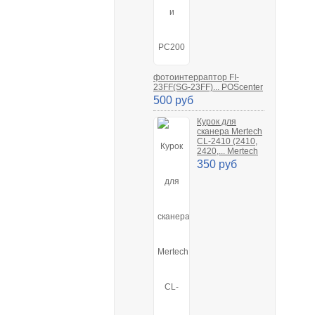
фотоинтерраптор FI-
23FF(SG-23FF)... POScenter
500 руб
Курок для
сканера Mertech
CL-2410 (2410,
2420,... Mertech
350 руб