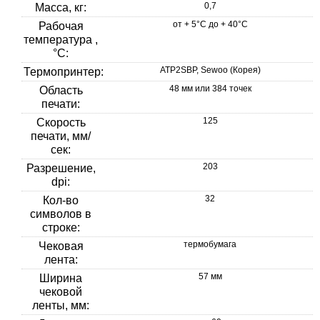
0,7
Масса, кг:
от + 5°C до + 40°C
Рабочая
температура ,
°C:
ATP2SBP, Sewoo (Корея)
Термопринтер:
48 мм или 384 точек
Область
печати:
125
Скорость
печати, мм/
сек:
203
Разрешение,
dpi:
32
Кол-во
символов в
строке:
термобумага
Чековая
лента:
57 мм
Ширина
чековой
ленты, мм: