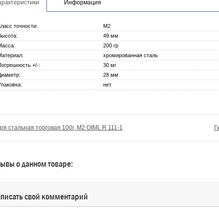
арактеристики
Информация
Класс точности:
М2
Высота:
49 мм
Масса:
200 гр
Материал:
хромированная сталь
Погрешность +/-:
30 мг
Диаметр:
28 мм
Упаковка:
нет
ря стальная торговая 100г, М2 OIML R 111-1
Г
ывы о данном товаре:
писать свой комментарий