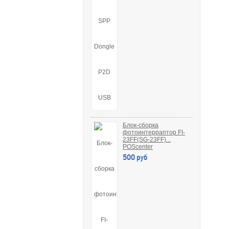
Блок-сборка
фотоинтерраптор FI-
23FF(SG-23FF)...
POScenter
500 руб