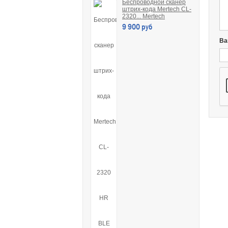
Беспроводной сканер
штрих-кода Mertech CL-
2320... Mertech
9 900 руб
Ва