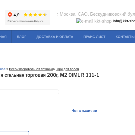
г. Москва, САО, Бескудниковский буль
info@kkt-sho
НАЯ
БЛОГ
ДОСТАВКА И ОПЛАТА
ПРАЙС-ЛИСТ
КОНТАКТЫ
вная
»
Весоизмерительная техника
»
Гири для весов
ря стальная торговая 200г, М2 OIML R 111-1
Нет в наличии