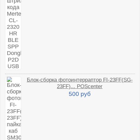
Блок-сборка фотоинтерраптор FI-23FF(SG-
23FF)... POScenter
500 руб