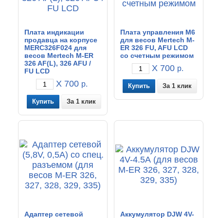
Плата индикации
Плата управления M6
продавца на корпусе
для весов Mertech M-
MERC326F024 для
ER 326 FU, AFU LCD
весов Mertech M-ER
со счетным режимом
326 AF(L), 326 AFU /
X 700
р.
FU LCD
X 700
р.
За 1 клик
За 1 клик
Адаптер сетевой
Аккумулятор DJW 4V-