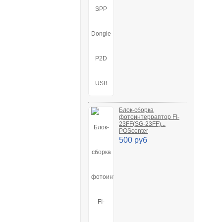
Блок-сборка
фотоинтерраптор FI-
23FF(SG-23FF)...
POScenter
500 руб