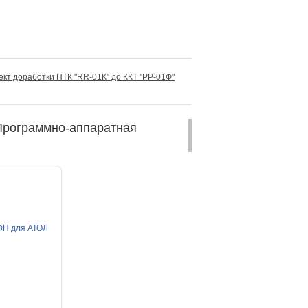
кт доработки ПТК "RR-01К" до ККТ "РР-01Ф"
(Программно-аппаратная