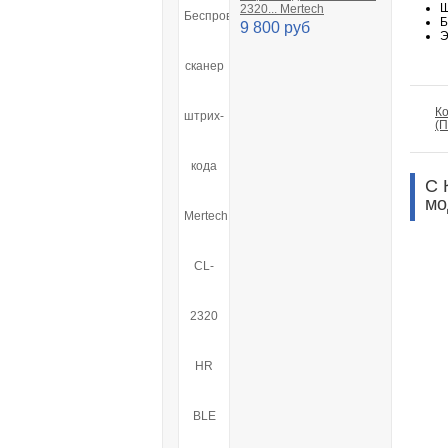
Ш
2320... Mertech
Б
9 800 руб
Э
Ко
(
С 
мо