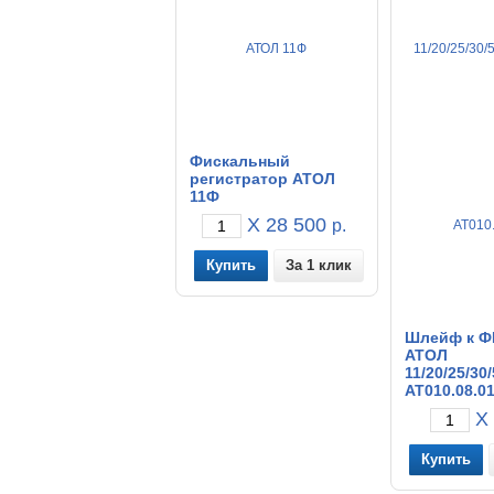
Фискальный
регистратор АТОЛ
11Ф
X 28 500
р.
За 1 клик
Шлейф к Ф
АТОЛ
11/20/25/30
АТ010.08.0
X 