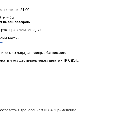
жедневно до 21:00.
те сейчас!
м на ваш телефон.
 руб. Привезем сегодня!
оны России.
ки
.
дического лица, с помощью банковского
анятым осуществляем через агента - ТК СДЭК.
соответствия требованиям ФЗ54 "Применение