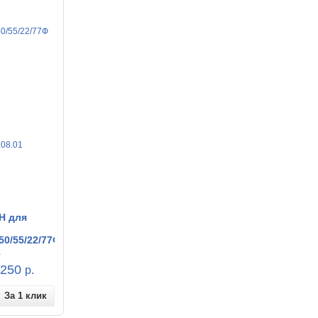
Н для
/50/55/22/77Ф
1
250
р.
За 1 клик