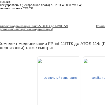
ильдик;
лок управления (центральная плата) AL.P011.40.000 rev. 1.4;
лемент питания CR2032.
мплект модернизации FPrint-55К/ПТК до АТОЛ 55Ф
Компле
Программно-аппаратная модернизация)
Комплект модернизации FPrint-11ПТК до АТОЛ 11Ф 
дернизация) также смотрят