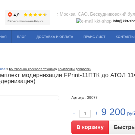
г. Москва, САО, Бескудниковский буль
info@kkt-sho
НАЯ
БЛОГ
ДОСТАВКА И ОПЛАТА
ПРАЙС-ЛИСТ
КОНТАКТЫ
вная
»
Контрольно-кассовая техника
»
Комплекты доработки
мплект модернизации FPrint-11ПТК до АТОЛ 1
дернизация)
Артикул: 39077
9 200
руб
Быстры