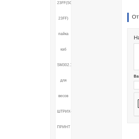
От
Н
Ва