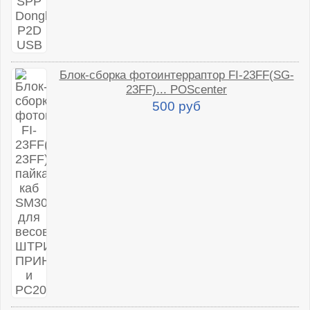
Блок-сборка фотоинтерраптор FI-23FF(SG-
23FF)... POScenter
500 руб