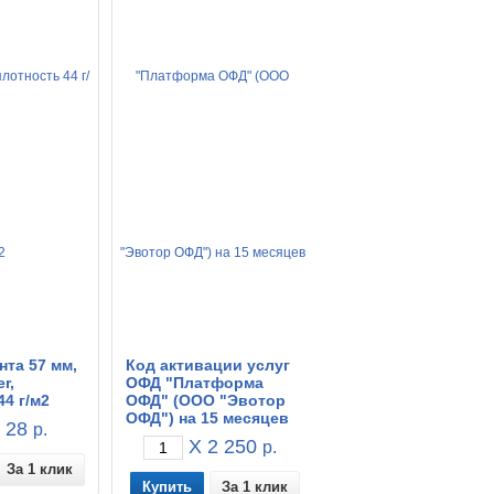
нта 57 мм,
Код активации услуг
r,
ОФД "Платформа
44 г/м2
ОФД" (ООО "Эвотор
ОФД") на 15 месяцев
 28
р.
X 2 250
р.
За 1 клик
За 1 клик