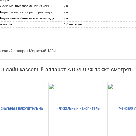
товара:
Внесение, выплата денег из кассы:
Да
Подключение сканера штрих-кодов:
Да
Подключение банковского пин-пада:
Да
Гарантия:
12 месяцев
ассовый аппарат Меркурий-180Ф
Онлайн кассовый аппарат АТОЛ 92Ф также смотрят