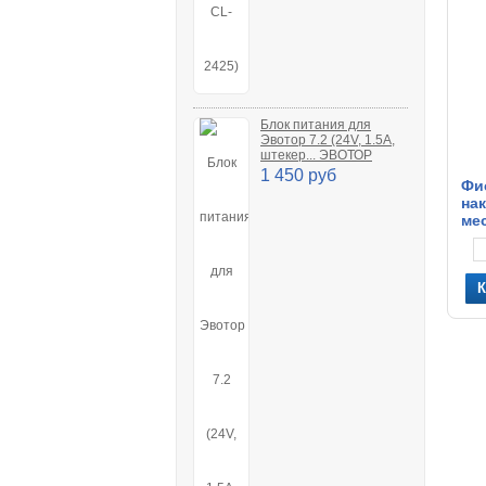
Блок питания для
Эвотор 7.2 (24V, 1.5A,
штекер... ЭВОТОР
1 450 руб
Фи
нак
ме