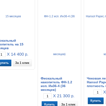
скальный
опитель на 15
сяцев
X 14 400
р.
За 1 клик
Фискальный
Чековая ле
накопитель ФН-1.2
Hansol Pape
исп. Ин36-4 (36
плотность 
месяцев)
X
X 21 300
р.
За 1 клик