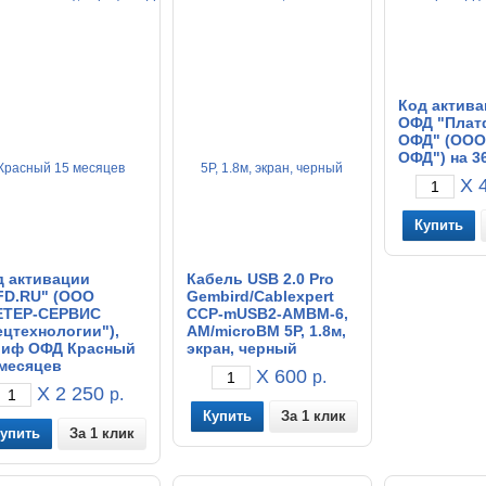
Код актива
ОФД "Плат
ОФД" (ООО
ОФД") на 3
X 4
д активации
Кабель USB 2.0 Pro
FD.RU" (ООО
Gembird/Cablexpert
ЕТЕР-СЕРВИС
CCP-mUSB2-AMBM-6,
цтехнологии"),
AM/microBM 5P, 1.8м,
риф ОФД Красный
экран, черный
 месяцев
X 600
р.
X 2 250
р.
За 1 клик
За 1 клик