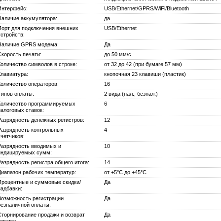
Интерфейс:
USB/Ethernet/GPRS/WiFi/Bluetooth
Наличие аккумулятора:
да
Порт для подключения внешних
USB/Ethernet
устройств:
Наличие GPRS модема:
Да
Скорость печати:
до 50 мм/с
Количество символов в строке:
от 32 до 42 (при бумаге 57 мм)
Клавиатура:
кнопочная 23 клавиши (пластик)
Количество операторов:
16
Типов оплаты:
2 вида (нал., безнал.)
Количество программируемых
6
налоговых ставок:
Разрядность денежных регистров:
12
Разрядность контрольных
4
счетчиков:
Разрядность вводимых и
10
индицируемых сумм:
Разрядность регистра общего итога:
14
Диапазон рабочих температур:
от +5°С до +45°С
Процентные и суммовые скидки/
Да
надбавки:
Возможность регистрации
Да
безналичной оплаты:
Сторнирование продажи и возврат
Да