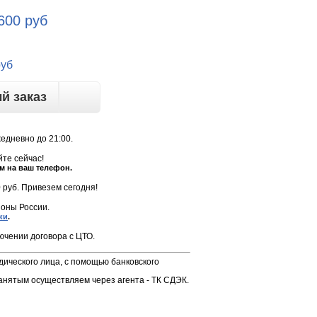
 600
руб
руб
й заказ
жедневно до 21:00.
те сейчас!
м на ваш телефон.
 руб. Привезем сегодня!
оны России.
ки
.
ючении договора с ЦТО.
дического лица, с помощью банковского
анятым осуществляем через агента - ТК СДЭК.