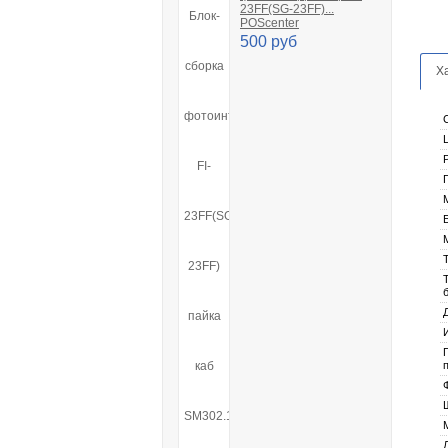
23FF(SG-23FF)...
POScenter
500 руб
Х