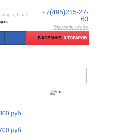
+7(495)215-27-
вар, д.6, к.4
63
p.ru
Заказать звонок
В КОРЗИНЕ,
0 ТОВАРОВ
 300
руб
 700
руб