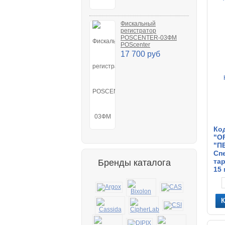
Фискальный
регистратор
POSCENTER-03ФМ
POScenter
17 700 руб
Ко
"O
"П
Спе
та
Бренды каталога
15