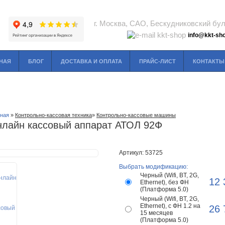
г. Москва, САО, Бескудниковский буль
info@kkt-sho
НАЯ
БЛОГ
ДОСТАВКА И ОПЛАТА
ПРАЙС-ЛИСТ
КОНТАКТЫ
вная
»
Контрольно-кассовая техника
»
Контрольно-кассовые машины
лайн кассовый аппарат АТОЛ 92Ф
Артикул: 53725
Выбрать модификацию:
Черный (Wifi, BT, 2G,
12
Ethernet), без ФН
(Платформа 5.0)
Черный (Wifi, BT, 2G,
Ethernet), с ФН 1.2 на
26
15 месяцев
(Платформа 5.0)