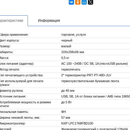
арактеристики
Информация
Сфера применения:
торговля, услуги
Цвет корпуса:
черный
Размер:
малый
Габариты:
103х208х66 мм
Масса:
0,5 кг
Блок питания (адаптер):
AC 100 ~240В / DC 5В, 1A (microUSB разъем)
Метод печати:
термопечать
Тип печатающего устройства:
2" термопринтер PRT PT-48D-JLV
Тип используемой для печати
термочувствительная бумажная лента
бумаги:
Диаметр рулона:
до 40 мм
Источник питания:
USB, 5В, 1А от блока питания / АКБ типа 1865
Потребляемая мощность в режиме
до 5 Вт
печати:
Фискальная память:
ФН
Ширина чековой ленты, мм:
57 мм
Микроконтроллер:
NXP LPC1768FBD100
Дисплей:
Жидкокристаллический с подсветкой 128х64