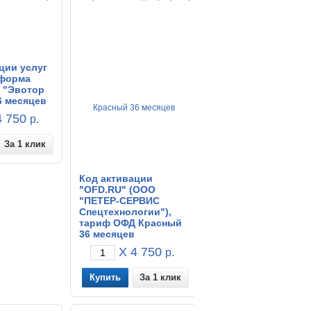
ции услуг
форма
 "Эвотор
6 месяцев
 750
р.
За 1 клик
Код активации
"OFD.RU" (ООО
"ПЕТЕР-СЕРВИС
Спецтехнологии"),
тариф ОФД Красный
36 месяцев
X 4 750
р.
За 1 клик