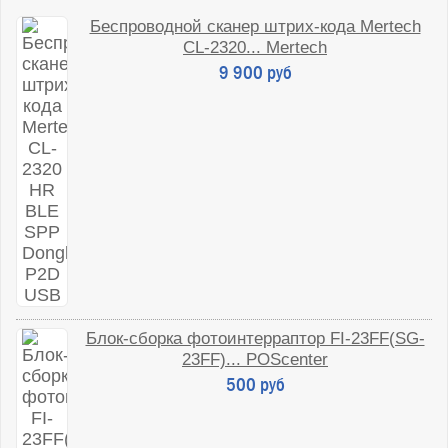
Беспроводной сканер штрих-кода Mertech
CL-2320... Mertech
9 900 руб
Блок-сборка фотоинтерраптор FI-23FF(SG-
23FF)... POScenter
500 руб