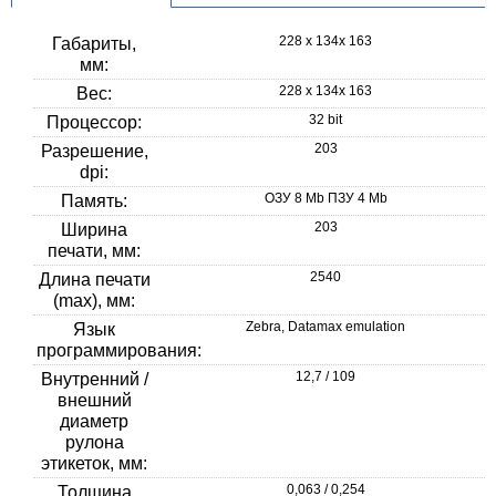
228 x 134x 163
Габариты,
мм:
228 x 134x 163
Вес:
32 bit
Процессор:
203
Разрешение,
dpi:
ОЗУ 8 Mb ПЗУ 4 Mb
Память:
203
Ширина
печати, мм:
2540
Длина печати
(max), мм:
Zebra, Datamax emulation
Язык
программирования:
12,7 / 109
Внутренний /
внешний
диаметр
рулона
этикеток, мм:
0,063 / 0,254
Толщина