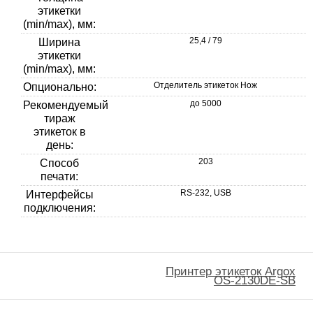
этикетки
(min/max), мм:
25,4 / 79
Ширина
этикетки
(min/max), мм:
Отделитель этикеток Нож
Опционально:
до 5000
Рекомендуемый
тираж
этикеток в
день:
203
Способ
печати:
RS-232, USB
Интерфейсы
подключения:
Принтер этикеток Argox
OS-2130DE-SB