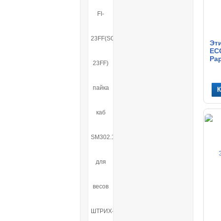
Эти
ECO
Pap