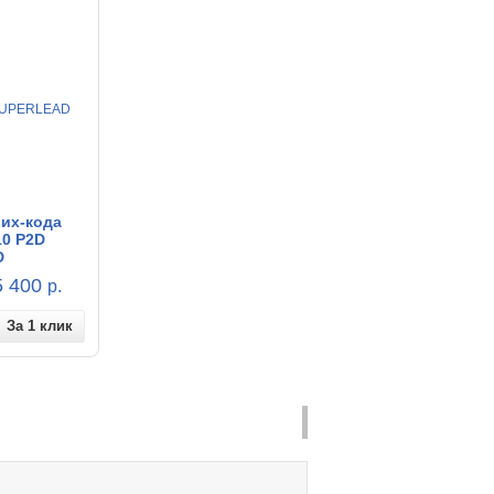
их-кода
10 P2D
D
 400
р.
За 1 клик