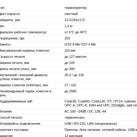
Тип:
термопринтер
Цвет корпуса:
светлый
Габариты, мм:
217x182x172
Вес:
1,4 кг
Диапазон рабочих температур:
от 5°C до 40°C
Разрешение, dpi:
203
Память:
ОЗУ 8 Mb ПЗУ 4 Mb
Максимальная ширина этикетки:
110 мм
Скорость печати:
до 127 мм/сек
Ширина печати, мм:
до 104
Длина печати (max), мм:
до 300
Внутренний / внешний диаметр
25,4 / до 130
рулона этикеток, мм:
Ширина этикетки (min/max), мм:
27 / 110
Рекомендуемый тираж этикеток в
до 2000
день:
Поддерживаемые ШК:
Code39, Code93, Code128, ITF, ITF14, subsets
UPC-A, UPC-E, EAN and UPC 2(5)digits, add-
Питание:
AC 100 ~240В / DC 12В, 4A
Способ печати:
термопечать
Интерфейсы подключения:
USB / RS-232, LAN (опционально)
Комплект поставки:
Принтер, блок питания, сетевой кабель, USB 
Гарантия:
12 месяцев