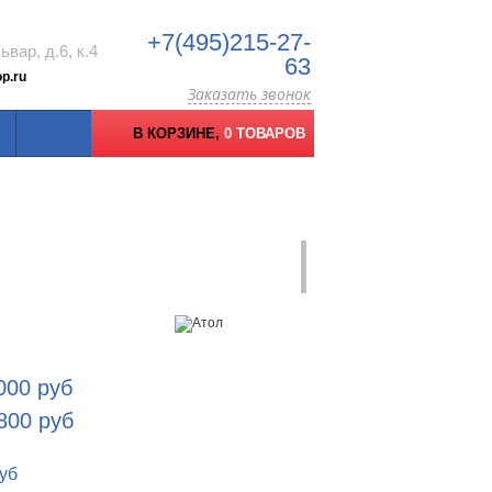
+7(495)215-27-
вар, д.6, к.4
63
p.ru
Заказать звонок
В КОРЗИНЕ,
0 ТОВАРОВ
 000
руб
 800
руб
уб