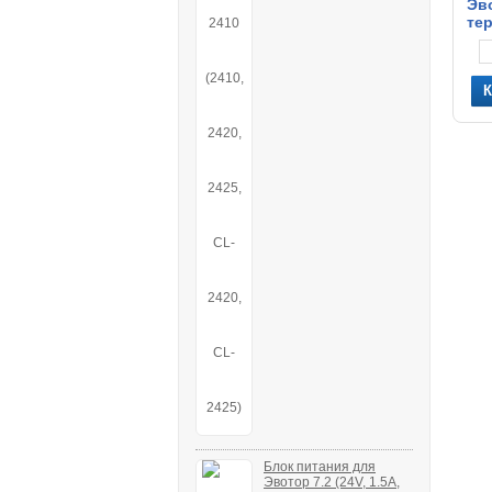
Эво
те
Блок питания для
Эвотор 7.2 (24V, 1.5A,