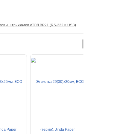
ток и штрихкодов АТОЛ BP21 (RS-232 и USB)