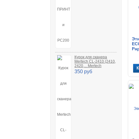
Эти
ECO
Pap
Курок для сканера
Mertech CL-2410 (2410,
2420,... Mertech
350 руб