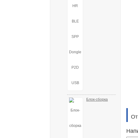
Блок-сборка
От
Нап