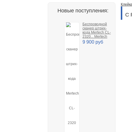
Клейк
Новые поступления:
С 
Беспроводной
сканер штрих-
кода Mertech CL-
2320... Mertech
9 900 руб