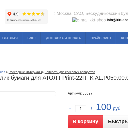
г. Москва, САО, Бескудниковский буль
info@kkt-sho
ГЛАВНАЯ
БЛОГ
ДОСТАВКА И ОПЛАТА
ПРАЙС-ЛИСТ
КОН
вная
»
Расходные материалы
»
Запчасти для кассовых аппаратов
лик бумаги для АТОЛ FPrint-22ПТK AL.P050.00.
Артикул: 55697
100
руб
Быстры