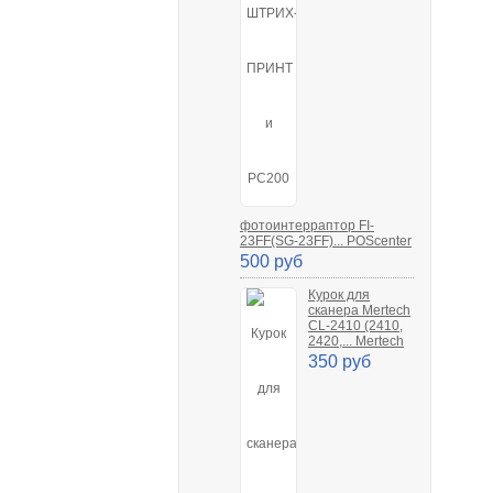
фотоинтерраптор FI-
23FF(SG-23FF)... POScenter
500 руб
Курок для
сканера Mertech
CL-2410 (2410,
2420,... Mertech
350 руб