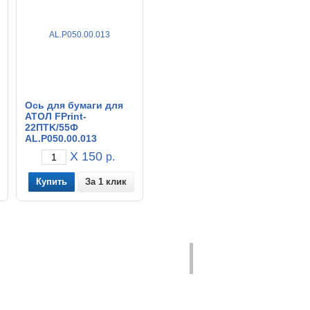
Ось для бумаги для
АТОЛ FPrint-
22ПТK/55Ф
AL.P050.00.013
X 150
р.
За 1 клик