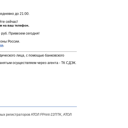
жедневно до 21:00.
те сейчас!
м на ваш телефон.
 руб. Привезем сегодня!
оны России.
ки
.
дического лица, с помощью банковского
анятым осуществляем через агента - ТК СДЭК.
ных регистраторов АТОЛ FPrint-22ПТK, АТОЛ