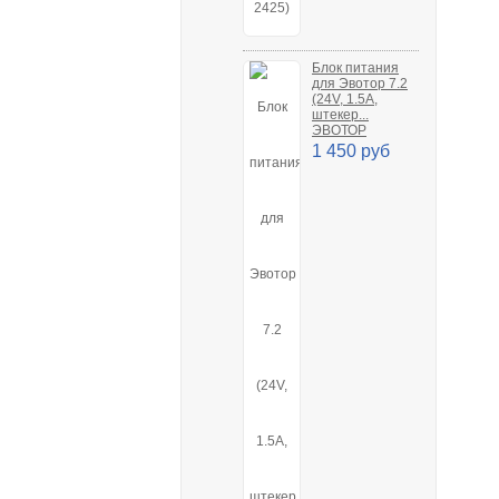
Блок питания
для Эвотор 7.2
(24V, 1.5A,
штекер...
ЭВОТОР
1 450 руб