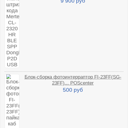
9 900 руб
Блок-сборка фотоинтерраптор FI-23FF(SG-
23FF)... POScenter
500 руб