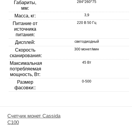
284*260*75
Габариты,
мм:
3,9
Масса, кг:
220 В 50 Гц
Питание от
источника
питания:
светодиодный
Дисплей:
300 монет/мин
Скорость
сканирования:
45 Вт
Максимальная
потребляемая
мощность, Вт:
0-500
Размер
фасовки::
Счетчик монет Cassida
C100