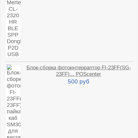
Блок-сборка фотоинтерраптор FI-23FF(SG-
23FF)... POScenter
500 руб