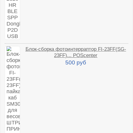
Блок-сборка фотоинтерраптор FI-23FF(SG-
23FF)... POScenter
500 руб