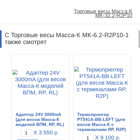
Торговые весы Масса-К
МК-32.2-R2P10
С Торговые весы Масса-К МК-6.2-R2P10-1
также смотрят
Адаптер 24V 3000mA
Термопринтер
(для весов Масса-К
PT541A-BB-LEFT (для
моделей ВПМ, RP, RL)
весов Масса-К с
терминалами RP, R2P)
X 3 550
р.
X 9 100
р.