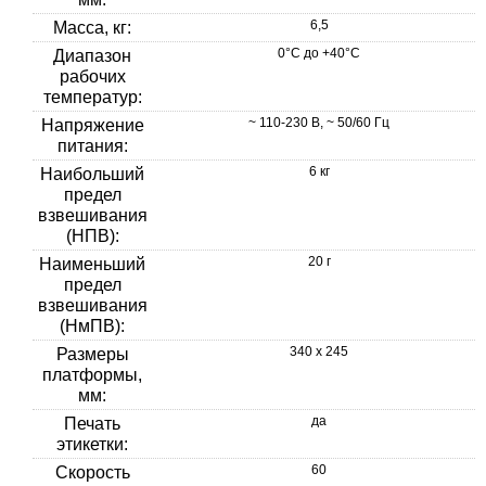
6,5
Масса, кг:
0°С до +40°C
Диапазон
рабочих
температур:
~ 110-230 В, ~ 50/60 Гц
Напряжение
питания:
6 кг
Наибольший
предел
взвешивания
(НПВ):
20 г
Наименьший
предел
взвешивания
(НмПВ):
340 х 245
Размеры
платформы,
мм:
да
Печать
этикетки:
60
Скорость