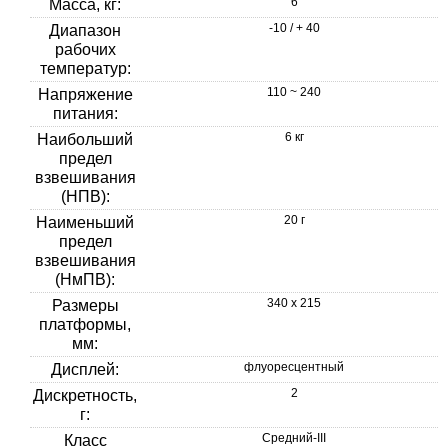
6
Масса, кг:
-10 / + 40
Диапазон
рабочих
температур:
110 ~ 240
Напряжение
питания:
6 кг
Наибольший
предел
взвешивания
(НПВ):
20 г
Наименьший
предел
взвешивания
(НмПВ):
340 х 215
Размеры
платформы,
мм:
флуоресцентный
Дисплей:
2
Дискретность,
г:
Средний-III
Класс