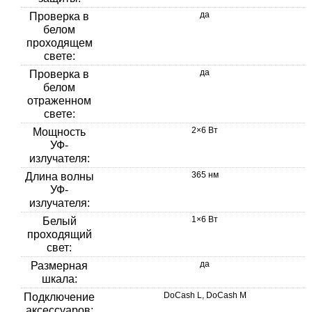
да
Проверка в
белом
проходящем
свете:
да
Проверка в
белом
отраженном
свете:
2×6 Вт
Мощность
УФ-
излучателя:
365 нм
Длина волны
УФ-
излучателя:
1×6 Вт
Белый
проходящий
свет:
да
Размерная
шкала:
DoCash L, DoCash M
Подключение
аксессуаров: