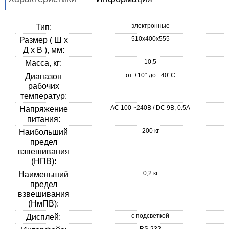
электронные
Тип:
510х400х555
Размер ( Ш x
Д x В ), мм:
10,5
Масса, кг:
от +10° до +40°C
Диапазон
рабочих
температур:
AC 100 ~240В / DC 9В, 0.5A
Напряжение
питания:
200 кг
Наибольший
предел
взвешивания
(НПВ):
0,2 кг
Наименьший
предел
взвешивания
(НмПВ):
с подсветкой
Дисплей:
RS-232