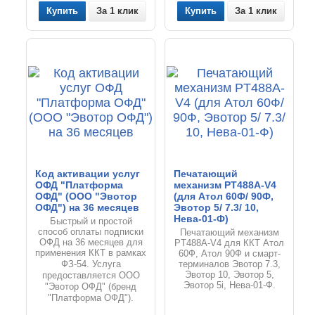
За 1 клик
За 1 клик
Код активации услуг
Печатающий
ОФД "Платформа
механизм PT488A-V4
ОФД" (ООО "Эвотор
(для Атол 60Ф/ 90Ф,
ОФД") на 36 месяцев
Эвотор 5/ 7.3/ 10,
Нева-01-Ф)
Быстрый и простой
способ оплаты подписки
Печатающий механизм
ОФД на 36 месяцев для
PT488A-V4 для ККТ Атол
применения ККТ в рамках
60Ф, Атол 90Ф и смарт-
Услуга
ФЗ-54.
терминалов Эвотор 7.3,
предоставляется ООО
Эвотор 10, Эвотор 5,
Эвотор 5i, Нева-01-Ф.
"Эвотор ОФД" (бренд
"Платформа ОФД").