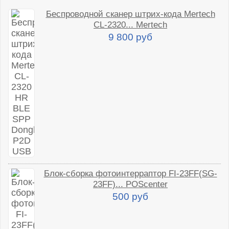
Беспроводной сканер штрих-кода Mertech
CL-2320... Mertech
9 800 руб
Блок-сборка фотоинтерраптор FI-23FF(SG-
23FF)... POScenter
500 руб