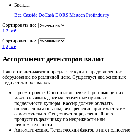
Бренды
Все
Cassida
DoCash
DORS
Mertech
Profindustry
Сортировать по:
1
2
всё
Сортировать по:
1
2
всё
Ассортимент детекторов валют
Наш интернет-магазин предлагает купить представленное
оборудование по различной цене. Существует два основных
вида детекторов валют.
Просмотровые. Они стоят дешевле. При помощи них
можно выявить даже малозаметные признаки
поддельности купюры. Кассир должен обладать
определенным опытом, ведь решение принимается им
самостоятельно. Существует определенный риск
пропустить фальшивку по небрежности или
невнимательности.
Автоматические. Человеческий фактор в них полностью