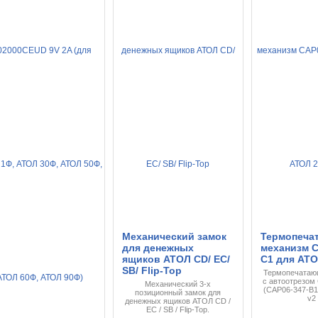
Механический замок
Термопеча
для денежных
механизм C
ящиков АТОЛ CD/ EC/
C1 для АТО
SB/ Flip-Top
Термопечатаю
с автоотрезом
Механический 3-х
(
CAP06-347-B1
позиционный замок для
v2
денежных ящиков АТОЛ CD /
EC / SB / Flip-Top.