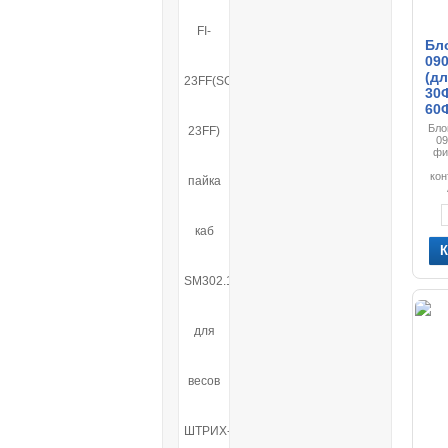
Бл
09
(д
30
60
Бло
09
фи
кон