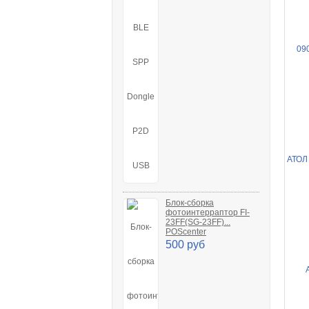
Блок-сборка
фотоинтерраптор FI-
23FF(SG-23FF)...
POScenter
500 руб