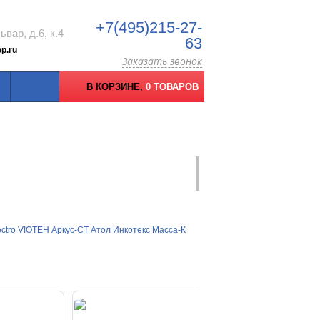
+7(495)215-27-
вар, д.6, к.4
63
p.ru
Заказать звонок
В КОРЗИНЕ,
0 ТОВАРОВ
ctro
VIOTEH
Аркус-СТ
Атол
Инкотекс
Масса-К