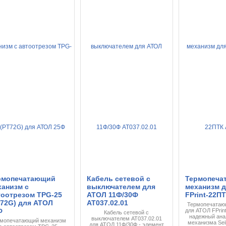
рмопечатающий
Кабель сетевой с
Термопеча
ханизм с
выключателем для
механизм 
тоотрезом TPG-25
АТОЛ 11Ф/30Ф
FPrint-22П
T72G) для АТОЛ
AT037.02.01
Термопечатаю
Ф
для АТОЛ FPrin
Кабель сетевой с
надежный ана
выключателем AT037.02.01
мопечатающий механизм
механизма Sei
для АТОЛ 11Ф/30Ф - элемент