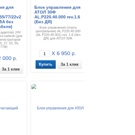
ия для
Блок управления для
АТОЛ 30Ф
/55/77/22v2
AL.P220.40.000 rev.1.6
.5A без
(Без ДЯ)
абеля)
Блок управления (плата
центральная) AL.P220.40.000
(адаптер) 24V
(AL.P220.40.001) rev. 1.6 (без
ого кабеля (для
ДЯ) для АТОЛ 30Ф.
егистраторов
5, 27, 52, 55,
 77Ф)
X 6 950
р.
 000
р.
За 1 клик
За 1 клик