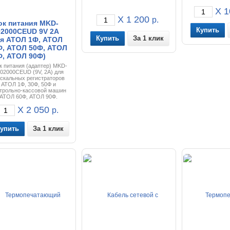
X 1
X 1 200
р.
ок питания MKD-
02000CEUD 9V 2A
За 1 клик
ля АТОЛ 1Ф, АТОЛ
Ф, АТОЛ 50Ф, АТОЛ
Ф, АТОЛ 90Ф)
к питания (адаптер) MKD-
02000CEUD (9V, 2A) для
скальных регистраторов
АТОЛ 1Ф, 30Ф, 50Ф и
трольно-кассовой машин
АТОЛ 60Ф, АТОЛ 90Ф.
X 2 050
р.
За 1 клик