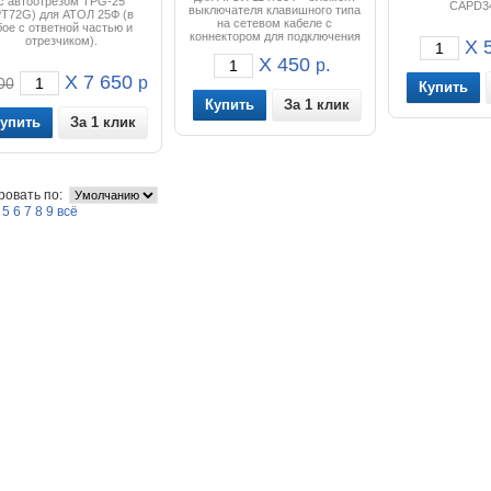
с автоотрезом TPG-25
CAPD3
выключателя клавишного типа
PT72G) для АТОЛ 25Ф (в
на сетевом кабеле с
бое с ответной частью и
коннектором для подключения
отрезчиком).
X 5
к разъёму XT1 блока
X 450
управления.
р.
X 7 650
р.
00
За 1 клик
За 1 клик
ровать по:
5
6
7
8
9
всё