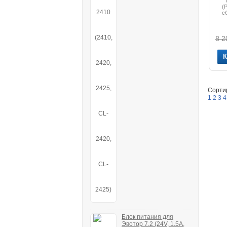
(
с
8 2
Сорти
1
2
3
4
Блок питания для
Эвотор 7.2 (24V, 1.5A,