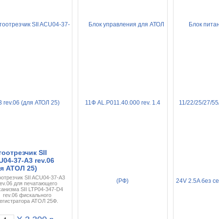
оотрезчик SII
04-37-A3 rev.06
я АТОЛ 25)
оотрезчик SII ACU04-37-A3
rev.06 для печатающего
анизма SII LTP04-347-D4
rev.06 фискального
егистратора АТОЛ 25Ф.