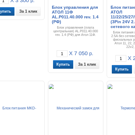
X 3 300
р.
Блок управления для
Блок питан
За 1 клик
АТОЛ 11Ф
АТОЛ
AL.P011.40.000 rev. 1.4
11/22/25/27
(РФ)
(3Pin 24V 2
сетевого к
Блок управления (плата
центральная) AL.P011.40.000
Блок питания 
rev. 1.4 (РФ) для Атол 11Ф.
2.5A без сетев
фискальных р
Атол 11, 22, 2
22v2,
X 7 050
р.
X 2
За 1 клик