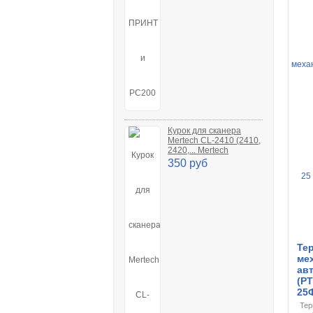
Курок для сканера
Mertech CL-2410 (2410,
2420,... Mertech
350 руб
Те
ме
ав
(P
25
Тер