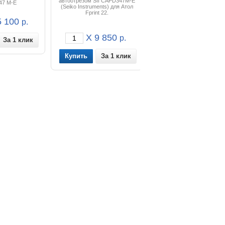
автоотрезом SII CAPD347M-E
47 M-E
(Seiko Instruments) для Атол
Fprint 22.
 100
р.
X 9 850
р.
За 1 клик
За 1 клик