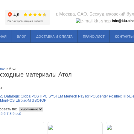
г. Москва, САО, Бескудниковский буль
info@kkt-sho
НАЯ
БЛОГ
ДОСТАВКА И ОПЛАТА
ПРАЙС-ЛИСТ
КОНТАКТЫ
вная
»
Атол
сходные материалы Атол
ы
AS
Datalogic
GlobalPOS
HPC SYSTEM
Mertech
PayTor
POScenter
Posiflex
RR-Ele
МойPOS
Штрих-М
ЭВОТОР
ровать по:
5
6
7
8
9
всё