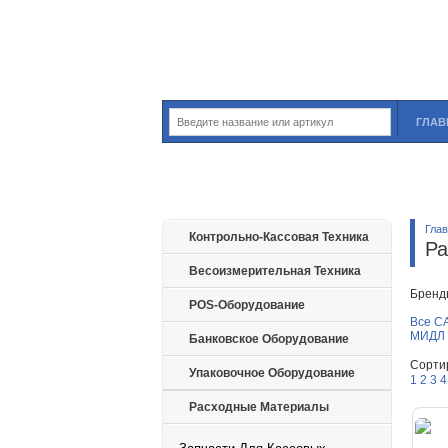
ГЛАВ
Гла
Контрольно-Кассовая Техника
Ра
Весоизмерительная Техника
Бренд
POS-Оборудование
Все
C
МИДЛ
Банковское Оборудование
Сорти
Упаковочное Оборудование
1
2
3
4
Расходные Материалы