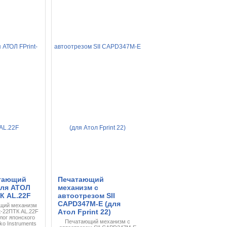
тающий
Печатающий
для АТОЛ
механизм с
ТК AL.22F
автоотрезом SII
CAPD347M-E (для
щий механизм
Атол Fprint 22)
t-22ПТК AL.22F
лог японского
Печатающий механизм с
ko Instruments