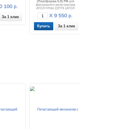
(Платформа 5.0) РФ
для
фискального регистратора
0 100
р.
АТОЛ FPrint 22ПТК (АТОЛ
22Ф).
X 9 550
р.
За 1 клик
За 1 клик