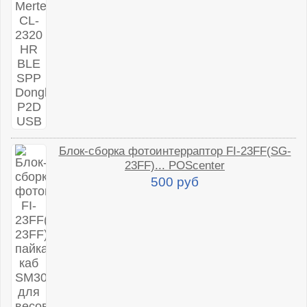
Блок-сборка фотоинтерраптор FI-23FF(SG-
23FF)... POScenter
500 руб