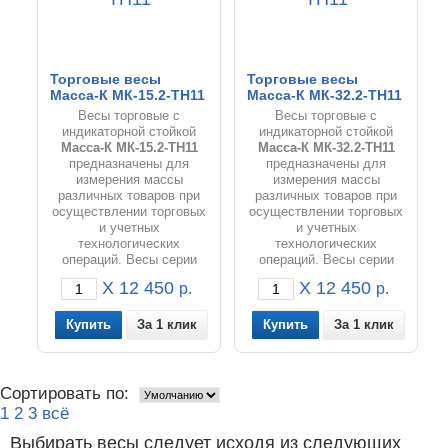
Торговые весы
Торговые весы
Масса-К МК-15.2-ТН11
Масса-К МК-32.2-ТН11
Весы торговые с
Весы торговые с
индикаторной стойкой
индикаторной стойкой
Масса-К МК
-15.2-ТН11
Масса-К МК
-32.2-ТН11
предназначены для
предназначены для
измерения массы
измерения массы
различных товаров при
различных товаров при
осуществлении торговых
осуществлении торговых
и учетных
и учетных
технологических
технологических
операций. Весы серии
операций. Весы серии
МК-Т отлично подходят
МК-Т отлично подходят
X 12 450
X 12 450
р.
р.
для фасовки товаров и
для фасовки товаров и
расчета цены товаров на
расчета цены товаров на
предприятиях
предприятиях
За 1 клик
За 1 клик
занимающихся торговлей
занимающихся торговлей
и общественным
и общественным
питанием.
питанием.
Сортировать по:
1
2
3
всё
Выбирать весы следует исходя из следующих