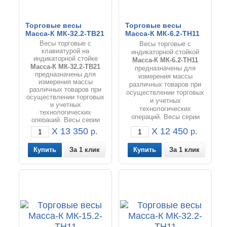
Торговые весы
Торговые весы
Масса-К МК-32.2-ТВ21
Масса-К МК-6.2-ТН11
Весы торговые с
Весы торговые с
клавиатурой на
индикаторной стойкой
индикаторной стойке
Масса-К МК
-6.2-ТН11
Масса-К МК
-32.2-ТВ21
предназначены для
предназначены для
измерения массы
измерения массы
различных товаров при
различных товаров при
осуществлении торговых
осуществлении торговых
и учетных
и учетных
технологических
технологических
операций. Весы серии
операций. Весы серии
МК-Т отлично подходят
МК-Т отлично подходят
X 13 350
X 12 450
р.
р.
для фасовки товаров и
для фасовки товаров и
расчета цены товаров на
расчета цены товаров на
предприятиях
За 1 клик
За 1 клик
предприятиях
занимающихся торговлей
занимающихся торговлей
и общественным
и общественным
питанием.
питанием.