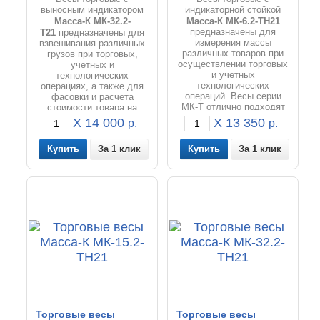
выносным индикатором
индикаторной стойкой
Масса-К МК-32.2-
Масса-К МК
-6.2-ТН21
Т21
предназначены для
предназначены для
измерения массы
взвешивания различных
различных товаров при
грузов при торговых,
осуществлении торговых
учетных и
и учетных
технологических
технологических
операциях, а также для
операций. Весы серии
фасовки и расчета
МК-Т отлично подходят
стоимости товара на
для фасовки товаров и
предприятиях торговли и
X 14 000
X 13 350
р.
р.
расчета цены товаров на
общественного питания.
предприятиях
За 1 клик
За 1 клик
занимающихся торговлей
и общественным
питанием.
Торговые весы
Торговые весы