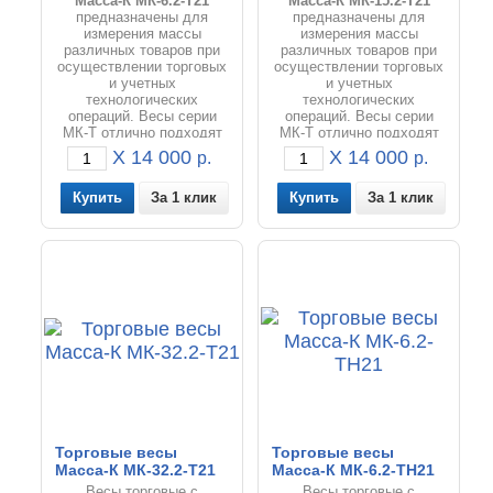
Масса-К МК-6.2-Т21
Масса-К МК-15.2-Т21
предназначены для
предназначены для
измерения массы
измерения массы
различных товаров при
различных товаров при
осуществлении торговых
осуществлении торговых
и учетных
и учетных
технологических
технологических
операций. Весы серии
операций. Весы серии
МК-Т отлично подходят
МК-Т отлично подходят
для фасовки товаров и
для фасовки товаров и
X 14 000
X 14 000
р.
р.
расчета цены товаров на
расчета цены товаров на
предприятиях
предприятиях
За 1 клик
За 1 клик
занимающихся торговлей
занимающихся торговлей
и общественным
и общественным
питанием.
питанием.
Торговые весы
Торговые весы
Масса-К МК-32.2-Т21
Масса-К МК-6.2-ТН21
Весы торговые с
Весы торговые с