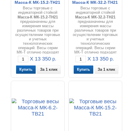
Масса-К МК-15.2-ТН21
Масса-К МК-32.2-ТН21
Весы торговые с
Весы торговые с
индикаторной стойкой
индикаторной стойкой
Масса-К МК
-15.2-ТН21
Масса-К МК
-32.2-ТН21
предназначены для
предназначены для
измерения массы
измерения массы
различных товаров при
различных товаров при
осуществлении торговых
осуществлении торговых
и учетных
и учетных
технологических
технологических
операций. Весы серии
операций. Весы серии
МК-Т отлично подходят
МК-Т отлично подходят
для фасовки товаров и
для фасовки товаров и
X 13 350
X 13 350
р.
р.
расчета цены товаров на
расчета цены товаров на
предприятиях
предприятиях
За 1 клик
За 1 клик
занимающихся торговлей
занимающихся торговлей
и общественным
и общественным
питанием.
питанием.