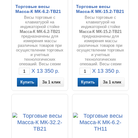
Торговые весы
Торговые весы
Масса-К МК-6.2-ТВ21
Масса-К МК-15.2-ТВ21
Весы торговые с
Весы торговые с
клавиатурой на
клавиатурой на
индикаторной стойке
индикаторной стойке
Масса-К МК
-6.2-ТВ21
Масса-К МК
-15.2-ТВ21
предназначены для
предназначены для
измерения массы
измерения массы
различных товаров при
различных товаров при
осуществлении торговых
осуществлении торговых
и учетных
и учетных
технологических
технологических
операций. Весы серии
операций. Весы серии
МК-Т отлично подходят
МК-Т отлично подходят
X 13 350
X 13 350
р.
р.
для фасовки товаров и
для фасовки товаров и
расчета цены товаров на
расчета цены товаров на
За 1 клик
За 1 клик
предприятиях
предприятиях
занимающихся торговлей
занимающихся торговлей
и общественным
и общественным
питанием.
питанием.