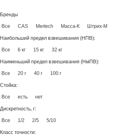
Бренды
Все
CAS
Mertech
Масса-К
Штрих-М
Наибольший предел взвешивания (НПВ):
Все
6 кг
15 кг
32 кг
Наименьший предел взвешивания (НмПВ):
Все
20 г
40 г
100 г
Стойка:
Все
есть
нет
Дискретность, г:
Все
1/2
2/5
5/10
Класс точности: