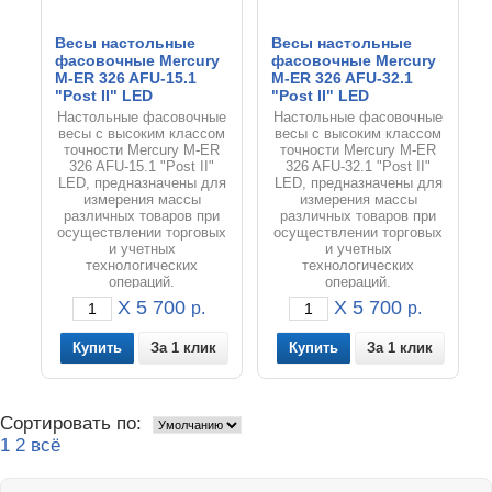
Весы настольные
Весы настольные
фасовочные Mercury
фасовочные Mercury
M-ER 326 AFU-15.1
M-ER 326 AFU-32.1
"Post II" LED
"Post II" LED
Настольные фасовочные
Настольные фасовочные
весы с высоким классом
весы с высоким классом
точности Mercury M-ER
точности Mercury M-ER
326 AFU-15.1 "Post II"
326 AFU-32.1 "Post II"
LED, предназначены для
LED, предназначены для
измерения массы
измерения массы
различных товаров при
различных товаров при
осуществлении торговых
осуществлении торговых
и учетных
и учетных
технологических
технологических
операций.
операций.
X 5 700
X 5 700
р.
р.
За 1 клик
За 1 клик
Сортировать по:
1
2
всё