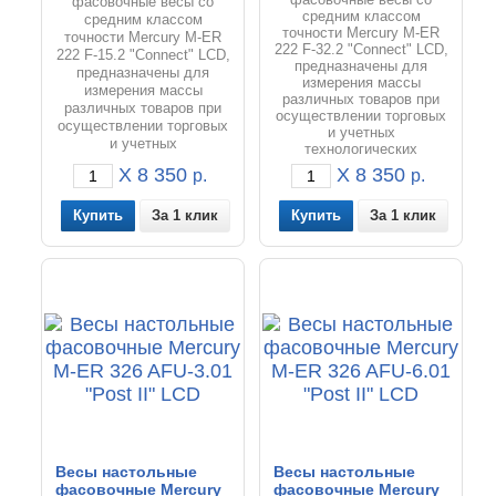
фасовочные весы со
фасовочные весы со
средним классом
средним классом
точности Mercury M-ER
точности Mercury M-ER
222 F-32.2 "Connect" LCD,
222 F-15.2 "Connect" LCD,
предназначены для
предназначены для
измерения массы
измерения массы
различных товаров при
различных товаров при
осуществлении торговых
осуществлении торговых
и учетных
и учетных
технологических
технологических
операций.
X 8 350
X 8 350
р.
р.
операций.
За 1 клик
За 1 клик
Весы настольные
Весы настольные
фасовочные Mercury
фасовочные Mercury